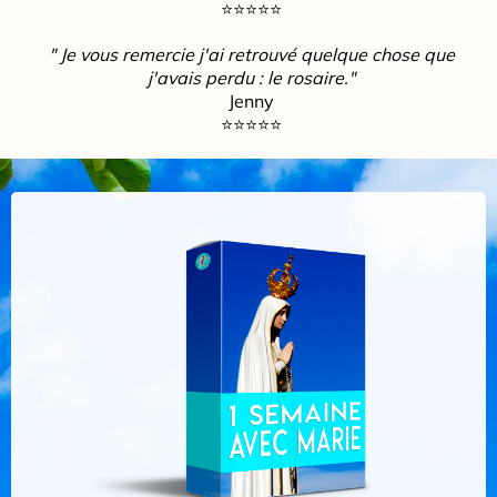
⭐️⭐️⭐️⭐️⭐️
" Je vous remercie j'ai retrouvé quelque chose que
j'avais perdu : le rosaire."
Jenny
⭐️⭐️⭐️⭐️⭐️