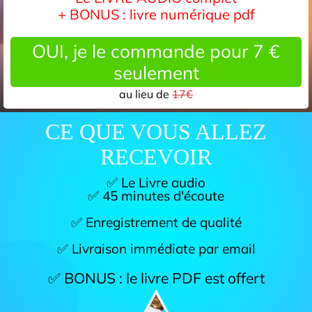
+ BONUS : livre numérique pdf
OUI, je le commande pour 7 €
seulement
au lieu de
17€
CE QUE VOUS ALLEZ
RECEVOIR
✅ Le Livre audio
✅ 45 minutes d'écoute
✅ Enregistrement de qualité
✅ Livraison immédiate par email
✅ BONUS : le livre PDF est offert