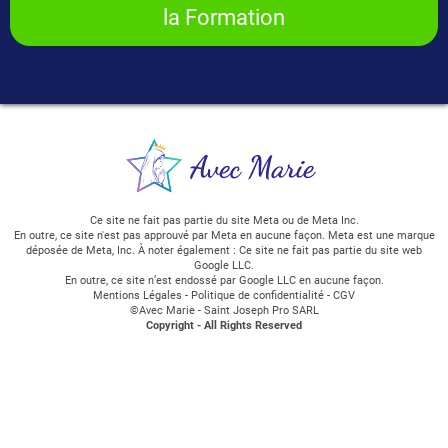
la Formation
Ce site ne fait pas partie du site Meta ou de Meta Inc.
En outre, ce site n'est pas approuvé par Meta en aucune façon. Meta est une marque
déposée de Meta, Inc. À noter également : Ce site ne fait pas partie du site web
Google LLC.
En outre, ce site n’est endossé par Google LLC en aucune façon.
Mentions Légales
-
Politique de confidentialité
-
CGV
©Avec Marie - Saint Joseph Pro SARL
Copyright - All Rights Reserved