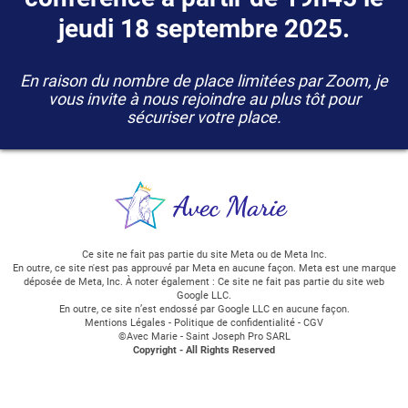
jeudi 18 septembre 2025.
En raison du nombre de place limitées par Zoom, je
vous invite à nous rejoindre au plus tôt pour
sécuriser votre place.
Ce site ne fait pas partie du site Meta ou de Meta Inc.
En outre, ce site n'est pas approuvé par Meta en aucune façon. Meta est une marque
déposée de Meta, Inc. À noter également : Ce site ne fait pas partie du site web
Google LLC.
En outre, ce site n’est endossé par Google LLC en aucune façon.
Mentions Légales
-
Politique de confidentialité
-
CGV
©Avec Marie - Saint Joseph Pro SARL
Copyright - All Rights Reserved