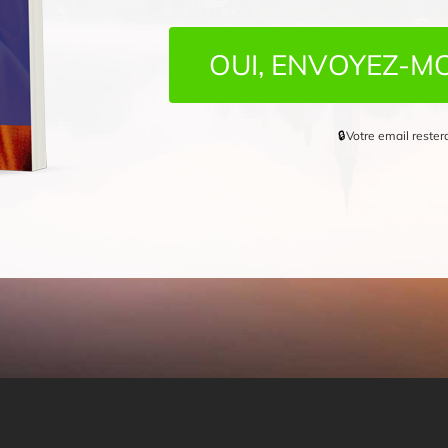
OUI, ENVOYEZ-MO
🔒
Votre email rester