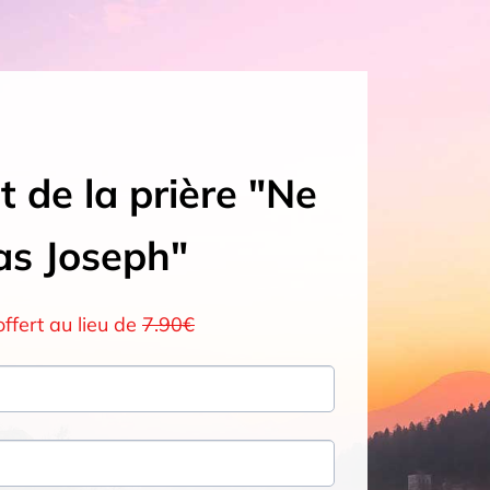
t de la prière "Ne
as Joseph"
ffert au lieu de
7.90€