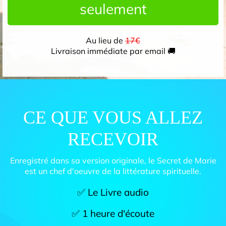
seulement
Au lieu de
17€
Livraison immédiate par email 🚚
CE QUE VOUS ALLEZ
RECEVOIR
Enregistré dans sa version originale, le Secret de Marie
est un chef d'oeuvre de la littérature spirituelle.
✅ Le Livre audio
✅ 1 heure d'écoute