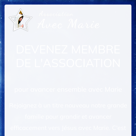
DEVENEZ MEMBRE
DE L'ASSOCIATION
pour avancer ensemble avec Marie
Rejoignez à un titre nouveau notre grande
famille pour grandir et avancer
efficacement vers Jésus avec Marie. C'est